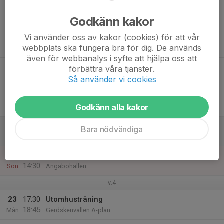
17
Godkänn kakor
Tis
Vi använder oss av kakor (cookies) för att vår
18
17:30
Utomhusträning
webbplats ska fungera bra för dig. De används
18:45
Ons
Gerdskenvallen A-plan
även för webbanalys i syfte att hjälpa oss att
19
förbättra våra tjänster.
Tor
Så använder vi cookies
20
Godkänn alla kakor
Fre
21
Bara nödvändiga
Lör
22
13:00
Inomhusträning
14:30
Sön
Ängabohallen
v.4
23
17:30
Utomhusträning
18:45
Mån
Gerdskenvallen A-plan