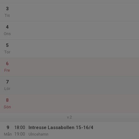
3
Tis
4
Ons
5
Tor
6
Fre
7
Lör
8
Sön
v.2
9
18:00
Intresse Lassabollen 15-16/4
19:00
Mån
Ulricehamn