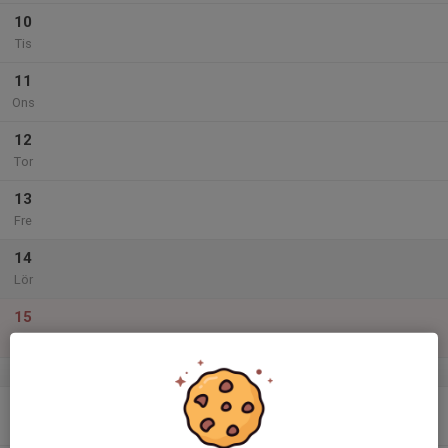
10
Tis
11
Ons
12
Tor
13
Fre
14
Lör
15
Sön
v.3
16
17:30
Utomhusträning
18:45
Mån
Gerdskenvallen A-plan