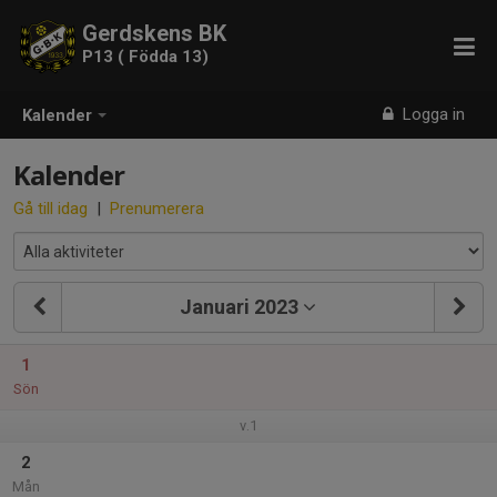
Gerdskens BK
P13 ( Födda 13)
Logga in
Kalender
Kalender
Gå till idag
|
Prenumerera
Januari 2023
1
Sön
v.1
2
Mån