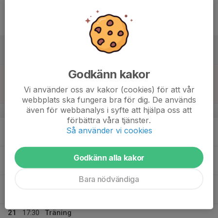
15
18:00
Match mot Tollereds IF
19:00
Fre
Division 13 Alingsås Pojkar
Gerdskenvallen A-plan
16
12:25
Bollkallar på Seniormatchen
15:00
Lör
Gerdskenvallen A-plan
Godkänn kakor
17
14:00
Match mot Edet FK Röd
14:45
Sön
Division 13 Trollhättan Pojkar
Vi använder oss av kakor (cookies) för att vår
Strömsvallen A2
webbplats ska fungera bra för dig. De används
även för webbanalys i syfte att hjälpa oss att
v.38
förbättra våra tjänster.
18
17:30
Träning
Så använder vi cookies
19:00
Mån
Gerdskavallen
19
Godkänn alla kakor
Tis
Bara nödvändiga
20
Ons
21
17:30
Träning