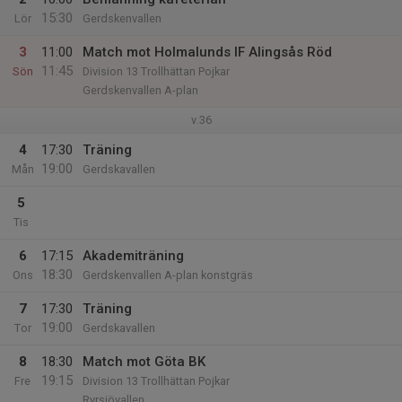
15:30
Lör
Gerdskenvallen
3
11:00
Match mot Holmalunds IF Alingsås Röd
11:45
Sön
Division 13 Trollhättan Pojkar
Gerdskenvallen A-plan
v.36
4
17:30
Träning
19:00
Mån
Gerdskavallen
5
Tis
6
17:15
Akademiträning
18:30
Ons
Gerdskenvallen A-plan konstgräs
7
17:30
Träning
19:00
Tor
Gerdskavallen
8
18:30
Match mot Göta BK
19:15
Fre
Division 13 Trollhättan Pojkar
Ryrsjövallen