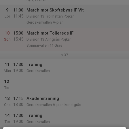
9
11:00
Match mot Skoftebyns IF Vit
11:45
Lör
Division 13 Trollhättan Pojkar
Gerdskenvallen A-plan
10
15:00
Match mot Tollereds IF
15:45
Sön
Division 13 Alingsås Pojkar
Spinnarvallen 11 Gräs
v.37
11
17:30
Träning
19:00
Mån
Gerdskavallen
12
Tis
13
17:15
Akademiträning
18:30
Ons
Gerdskenvallen A-plan konstgräs
14
17:30
Träning
19:00
Tor
Gerdskavallen