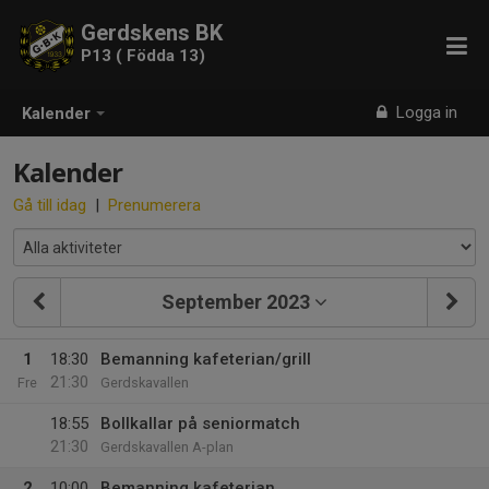
Gerdskens BK
P13 ( Födda 13)
Logga in
Kalender
Kalender
Gå till idag
|
Prenumerera
September 2023
1
18:30
Bemanning kafeterian/grill
21:30
Fre
Gerdskavallen
18:55
Bollkallar på seniormatch
21:30
Gerdskavallen A-plan
2
10:00
Bemanning kafeterian