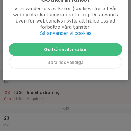
17
17:30
Utomhusträning
Vi använder oss av kakor (cookies) för att vår
19:00
Tis
Gerdskenvallen A-plan konstgräs
webbplats ska fungera bra för dig. De används
även för webbanalys i syfte att hjälpa oss att
18
förbättra våra tjänster.
Ons
Så använder vi cookies
19
17:30
Utomhusträning
19:00
Tor
Gerdskenvallen A-plan konstgräs
Godkänn alla kakor
20
Bara nödvändiga
Fre
21
Lör
22
13:30
Inomhusträning
15:00
Sön
Ängabohallen
v.43
23
Mån