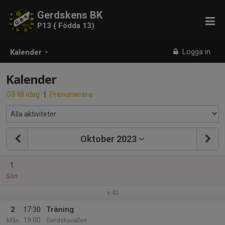
Gerdskens BK
P13 ( Födda 13)
Logga in
Kalender
Kalender
Gå till idag
|
Prenumerera
Oktober 2023
1
Sön
v.40
2
17:30
Träning
19:00
Mån
Gerdskavallen