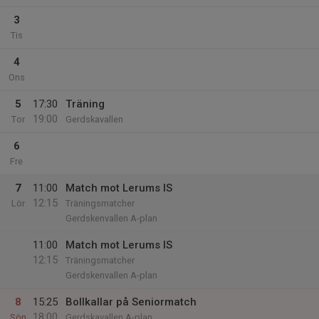
3
Tis
4
Ons
5
17:30
Träning
19:00
Tor
Gerdskavallen
6
Fre
7
11:00
Match mot Lerums IS
12:15
Lör
Träningsmatcher
Gerdskenvallen A-plan
11:00
Match mot Lerums IS
12:15
Träningsmatcher
Gerdskenvallen A-plan
8
15:25
Bollkallar på Seniormatch
18:00
Sön
Gerdskavallen A-plan