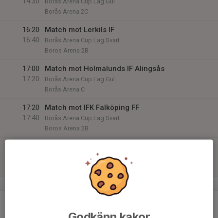
14:30
Borås Arena Cup Lag Gul
Borås Arena 2C
16:20
Match mot Lerkils IF
16:40
Borås Arena Cup Lag Svart
Boros Arena 2B
17:00
Match mot Holmalunds IF Alingsås
17:20
Borås Arena Cup Lag Gul
Borås Arena C
17:20
Match mot IFK Falköping FF
17:40
Borås Arena Cup Lag Svart
Boros Arena 2B
17:40
Match mot Sparsörs AIK
18:00
Borås Arena Cup Lag Gul
Borås Arena 2C
v.42
16
Mån
Godkänn kakor