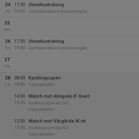
24
17:30
Utomhusträning
19:00
Tis
Gerdskenvallen A-plan konstgräs
25
Ons
26
17:30
Utomhusträning
19:00
Tor
Gerdskenvallen A-plan konstgräs
27
Fre
28
08:00
Kycklingcupen
18:00
Lör
Östlyckehallen
14:30
Match mot Alingsås IF Svart
14:45
Kycklingcupen lag Gul
Östlyckehallen
15:30
Match mot Vårgårda IK vit
15:45
Kycklingcupen lag Gul
Östlyckehallen