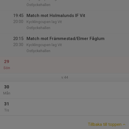
Östlyckehallen
19:45
Match mot Holmalunds IF Vit
20:00
Kycklingcupen lag Vit
Östlyckehallen
20:15
Match mot Främmestad/Elmer Fåglum
20:30
Kycklingcupen lag Vit
Östlyckehallen
29
Sön
v.44
30
Mån
31
Tis
Tillbaka till toppen