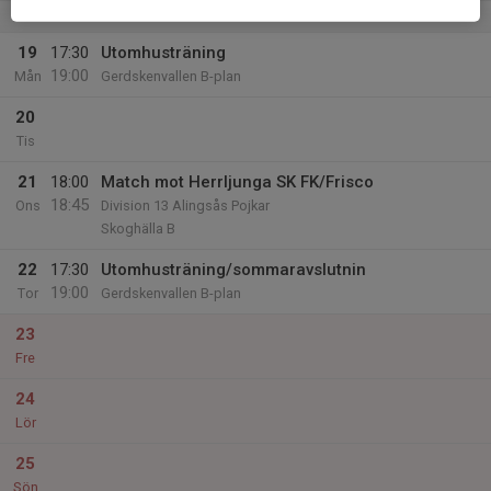
v.25
19
17:30
Utomhusträning
19:00
Mån
Gerdskenvallen B-plan
20
Tis
21
18:00
Match mot Herrljunga SK FK/Frisco
18:45
Ons
Division 13 Alingsås Pojkar
Skoghälla B
22
17:30
Utomhusträning/sommaravslutnin
19:00
Tor
Gerdskenvallen B-plan
23
Fre
24
Lör
25
Sön