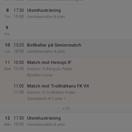
8
17:30
Utomhusträning
19:00
Tor
Gerdskenvallen B-plan
9
Fre
10
15:25
Bollkallar på Seniormatch
18:00
Lör
Gerdskenvallen A-plan
11
10:00
Match mot Hemsjö IF
10:45
Sön
Division 13 Alingsås Pojkar
Byvallen C-plan
11:00
Match mot Trollhättans FK Vit
11:45
Division 13 Trollhättan Pojkar
Stavrelunds IP C-plan 1
v.24
12
17:30
Utomhusträning
19:00
Mån
Gerdskenvallen B-plan