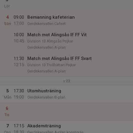
Lör
4
09:00
Bemanning kafeterian
17:00
Sön
Gerdskenvallen Cafeet
10:00
Match mot Alingsås IF FF Vit
10:45
Division 13 Alingsås Pojkar
Gerdskenvallen A-plan
11:30
Match mot Alingsås IF FF Svart
12:15
Division 13 Trollhättan Pojkar
Gerdskenvallen A-plan
v.23
5
17:30
Utomhusträning
19:00
Mån
Gerdskenvallen B-plan
6
Tis
7
17:15
Akademiträning
18:30
Ons
Gerdskenvallen A-plan konstgräs