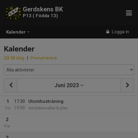
Gerdskens BK
P13 ( Födda 13)
Logga in
Kalender
Kalender
Gå till idag
|
Prenumerera
Juni 2023
1
17:30
Utomhusträning
19:00
Tor
Gerdskenvallen B-plan
2
Fre
3