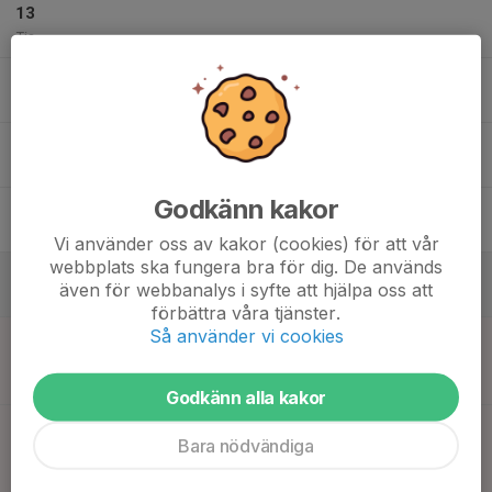
13
Tis
14
17:15
Akademiträning
18:30
Ons
Gerdskenvallen A-plan konstgräs
15
17:30
Utomhusträning
19:00
Tor
Gerdskenvallen B-plan
Godkänn kakor
16
Fre
Vi använder oss av kakor (cookies) för att vår
webbplats ska fungera bra för dig. De används
17
även för webbanalys i syfte att hjälpa oss att
Lör
förbättra våra tjänster.
Så använder vi cookies
18
10:30
Match mot Långareds BoIS Röd
11:15
Sön
Division 13 Alingsås Pojkar
Gerdskenvallen A-plan
Godkänn alla kakor
12:00
Match mot Trollhättans BoIS Vit
Bara nödvändiga
12:45
Division 13 Trollhättan Pojkar
Gerdskenvallen A-plan