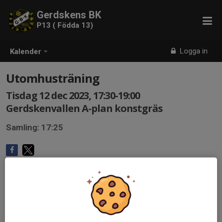
Gerdskens BK
P13 ( Födda 13)
Logga in
Kalender
Utomhusträning
Tisdag 12 dec 2023, 17:30-19:00
Gerdskenvallen A-plan konstgräs
Samling: 17:25