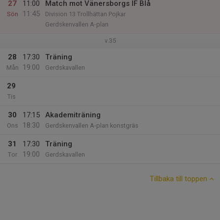
27
11:00
Match mot Vänersborgs IF Blå
11:45
Sön
Division 13 Trollhättan Pojkar
Gerdskenvallen A-plan
v.35
28
17:30
Träning
19:00
Mån
Gerdskavallen
29
Tis
30
17:15
Akademiträning
18:30
Ons
Gerdskenvallen A-plan konstgräs
31
17:30
Träning
19:00
Tor
Gerdskavallen
Tillbaka till toppen