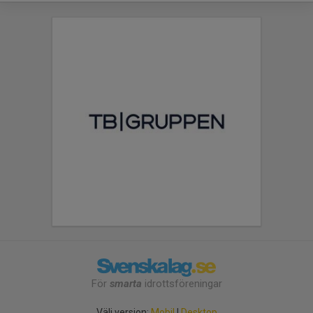
För
smarta
idrottsföreningar
Välj version:
Mobil
|
Desktop