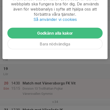
Mån
webbplats ska fungera bra för dig. De används
även för webbanalys i syfte att hjälpa oss att
15
förbättra våra tjänster.
Tis
Så använder vi cookies
16
17:15
Akademiträning
18:30
Ons
Gerdskenvallen A-plan konstgräs
Godkänn alla kakor
17
17:30
Träning
Bara nödvändiga
19:00
Tor
Gerdskavallen
18
Fre
19
Lör
20
14:30
Match mot Vänersborgs FK Vit
15:15
Sön
Division 13 Trollhättan Pojkar
Vänersvallen Gymmix
v.34