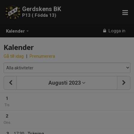
Gerdskens BK
P13 ( Födda 13)
Logga in
Kalender
Kalender
Gå till idag
|
Prenumerera
Augusti 2023
1
Tis
2
Ons
3
17:30
Träning