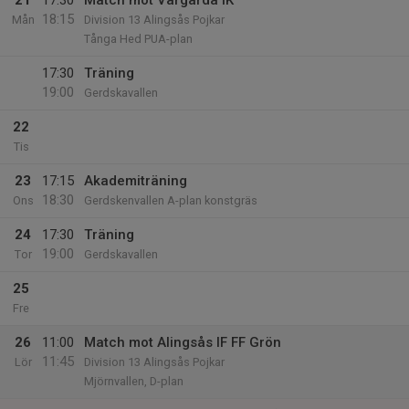
21
17:30
Match mot Vårgårda IK
18:15
Mån
Division 13 Alingsås Pojkar
Tånga Hed PUA-plan
17:30
Träning
19:00
Gerdskavallen
22
Tis
23
17:15
Akademiträning
18:30
Ons
Gerdskenvallen A-plan konstgräs
24
17:30
Träning
19:00
Tor
Gerdskavallen
25
Fre
26
11:00
Match mot Alingsås IF FF Grön
11:45
Lör
Division 13 Alingsås Pojkar
Mjörnvallen, D-plan