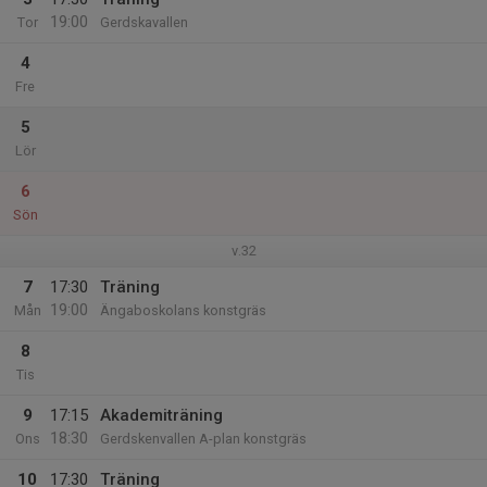
19:00
Tor
Gerdskavallen
4
Fre
5
Lör
6
Sön
v.32
7
17:30
Träning
19:00
Mån
Ängaboskolans konstgräs
8
Tis
9
17:15
Akademiträning
18:30
Ons
Gerdskenvallen A-plan konstgräs
10
17:30
Träning