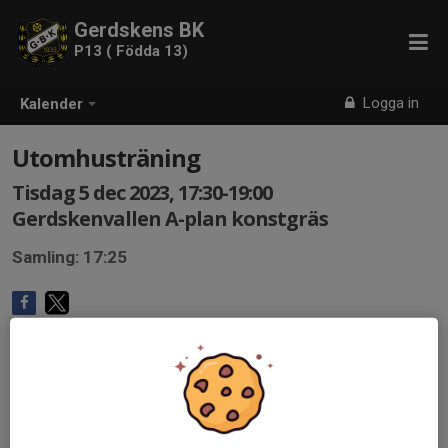
Gerdskens BK
P13 ( Födda 13)
Logga in
Kalender
Utomhusträning
Tisdag 5 dec 2023, 17:30-19:00
Gerdskenvallen A-plan konstgräs
Samling: 17:25