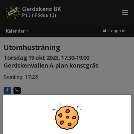
Gerdskens BK
P13 ( Födda 13)
Logga in
Kalender
Utomhusträning
Torsdag 19 okt 2023, 17:30-19:00
Gerdskenvallen A-plan konstgräs
Samling: 17:25