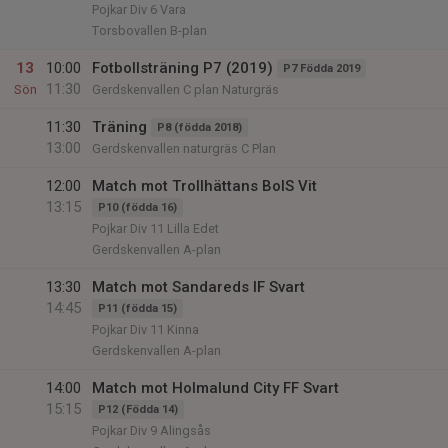
Pojkar Div 6 Vara
Torsbovallen B-plan
13
10:00
Fotbollsträning P7 (2019)
P7 Födda 2019
11:30
Sön
Gerdskenvallen C plan Naturgräs
11:30
Träning
P8 (födda 2018)
13:00
Gerdskenvallen naturgräs C Plan
12:00
Match mot Trollhättans BoIS Vit
13:15
P10 (födda 16)
Pojkar Div 11 Lilla Edet
Gerdskenvallen A-plan
13:30
Match mot Sandareds IF Svart
14:45
P11 (födda 15)
Pojkar Div 11 Kinna
Gerdskenvallen A-plan
14:00
Match mot Holmalund City FF Svart
15:15
P12 (Födda 14)
Pojkar Div 9 Alingsås