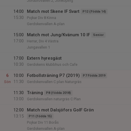
Jordbrovallen 2, Jönköping
14:00
Match mot Skene IF Svart
P12 (Födda 14)
15:30
Pojkar Div 8 Kinna
Gerdskenvallen A-plan
15:00
Match mot Jung/Kvänum 10 IF
Senior
17:00
Herrar, Div 4 Västra
Jungavallen 1
17:00
Extern hyresgäst
10:30
Gerdskens klubbhus och Cafe
6
10:00
Fotbollsträning P7 (2019)
P7 Födda 2019
11:30
Sön
Gerdskenvallen C plan Naturgräs
11:30
Träning
P8 (födda 2018)
13:00
Gerdskenvallen naturgräs C Plan
12:00
Match mot Dalsjöfors GoIF Grön
13:15
P11 (födda 15)
Pojkar Div 11 Borås
Gerdskenvallen A-plan