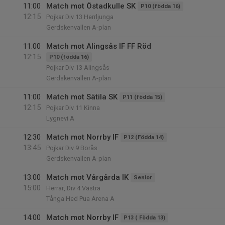
11:00
Match mot Östadkulle SK
P10 (födda 16)
12:15
Pojkar Div 13 Herrljunga
Gerdskenvallen A-plan
11:00
Match mot Alingsås IF FF Röd
12:15
P10 (födda 16)
Pojkar Div 13 Alingsås
Gerdskenvallen A-plan
11:00
Match mot Sätila SK
P11 (födda 15)
12:15
Pojkar Div 11 Kinna
Lygnevi A
12:30
Match mot Norrby IF
P12 (Födda 14)
13:45
Pojkar Div 9 Borås
Gerdskenvallen A-plan
13:00
Match mot Vårgårda IK
Senior
15:00
Herrar, Div 4 Västra
Tånga Hed Pua Arena A
14:00
Match mot Norrby IF
P13 ( Födda 13)