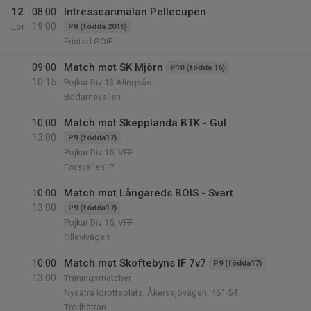
12
08:00
Intresseanmälan Pellecupen
19:00
Lör
P8 (födda 2018)
Fristad GOIF
09:00
Match mot SK Mjörn
P10 (födda 16)
10:15
Pojkar Div 13 Alingsås
Bodarnevallen
10:00
Match mot Skepplanda BTK - Gul
13:00
P9 (födda17)
Pojkar Div 15, VFF
Forsvallen IP
10:00
Match mot Långareds BOIS - Svart
13:00
P9 (födda17)
Pojkar Div 15, VFF
Ollevivägen
10:00
Match mot Skoftebyns IF 7v7
P9 (födda17)
13:00
Träningsmatcher
Nysätra Idrottsplats, Åkerssjövägen, 461 54
Trollhättan