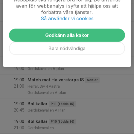
även för webbanalys i syfte att hjälpa oss att
11
16:15
Träning
P15 (Födda 11)
förbättra våra tjänster.
17:30
Fre
A-plan
Så använder vi cookies
17:00
Träning
P12 (Födda 14)
18:30
Gerdsken B-Plan Helplan
Godkänn alla kakor
17:30
Träning U16 Halvplan
P16 (Födda 10)
Bara nödvändiga
19:00
Gerdskavallen A-plan
17:30
TRÄNING
P14 (Födda 12)
19:00
Gerdskavallen A-plan
19:00
Match mot Halvorstorps IS
Senior
21:00
Herrar, Div 4 Västra
Gerdskenvallen A-plan
19:00
Bollkallar
P11 (födda 15)
20:45
Gerdskenvallen A Plan
19:00
Bollkallar
P10 (födda 16)
21:00
Gerdskenvallen