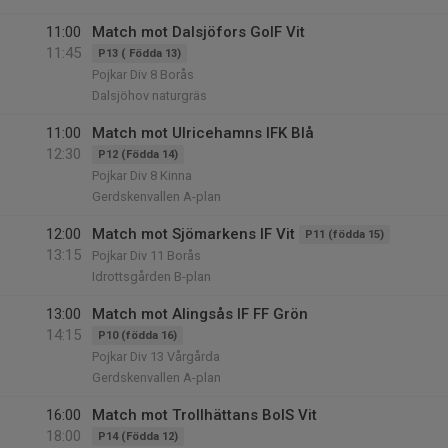
11:00
Match mot Dalsjöfors GoIF Vit
11:45
P13 ( Födda 13)
Pojkar Div 8 Borås
Dalsjöhov naturgräs
11:00
Match mot Ulricehamns IFK Blå
12:30
P12 (Födda 14)
Pojkar Div 8 Kinna
Gerdskenvallen A-plan
12:00
Match mot Sjömarkens IF Vit
P11 (födda 15)
13:15
Pojkar Div 11 Borås
Idrottsgården B-plan
13:00
Match mot Alingsås IF FF Grön
14:15
P10 (födda 16)
Pojkar Div 13 Vårgårda
Gerdskenvallen A-plan
16:00
Match mot Trollhättans BoIS Vit
18:00
P14 (Födda 12)