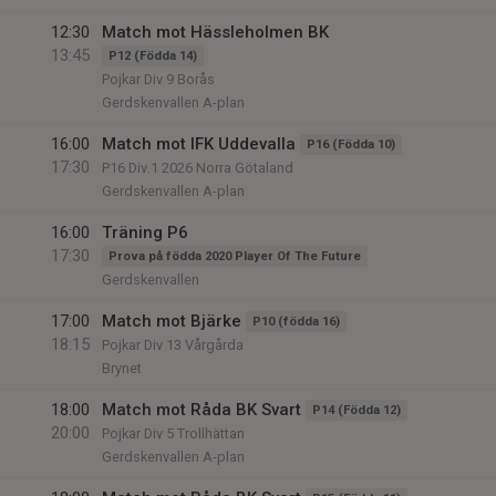
12:30
Match mot Hässleholmen BK
13:45
P12 (Födda 14)
Pojkar Div 9 Borås
Gerdskenvallen A-plan
16:00
Match mot IFK Uddevalla
P16 (Födda 10)
17:30
P16 Div.1 2026 Norra Götaland
Gerdskenvallen A-plan
16:00
Träning P6
17:30
Prova på födda 2020 Player Of The Future
Gerdskenvallen
17:00
Match mot Bjärke
P10 (födda 16)
18:15
Pojkar Div 13 Vårgårda
Brynet
18:00
Match mot Råda BK Svart
P14 (Födda 12)
20:00
Pojkar Div 5 Trollhättan
Gerdskenvallen A-plan