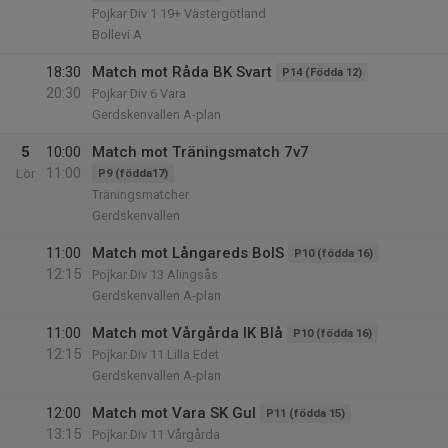
Pojkar Div 1 19+ Västergötland
Bollevi A
18:30
Match mot Råda BK Svart
P14 (Födda 12)
20:30
Pojkar Div 6 Vara
Gerdskenvallen A-plan
5
10:00
Match mot Träningsmatch 7v7
11:00
Lör
P9 (födda17)
Träningsmatcher
Gerdskenvallen
11:00
Match mot Långareds BoIS
P10 (födda 16)
12:15
Pojkar Div 13 Alingsås
Gerdskenvallen A-plan
11:00
Match mot Vårgårda IK Blå
P10 (födda 16)
12:15
Pojkar Div 11 Lilla Edet
Gerdskenvallen A-plan
12:00
Match mot Vara SK Gul
P11 (födda 15)
13:15
Pojkar Div 11 Vårgårda