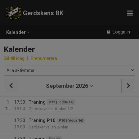
Gerdskens BK
Logga in
Kalender
Kalender
Gå till idag
|
Prenumerera
September 2026
1
17:30
Träning
P12 (Födda 14)
19:00
Tis
Gerdskavallen A-plan 1/2
17:30
Träning P10
P10 (födda 16)
19:00
Gerdskenvallen B-plan
17:30
Träning
Senior