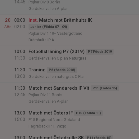
14:45
Pojkar Div 8 Borås
Gerdskenvallen A-plan
20
00:00
Inst.
Match mot Brämhults IK
02:00
Sön
Junior (Födda 07 - 09)
Pojkar Div 1 19+ Västergötland
Brämhults IP A
10:00
Fotbollsträning P7 (2019)
P7 Födda 2019
11:30
Gerdskenvallen C plan Naturgräs
11:30
Träning
P8 (födda 2018)
13:00
Gerdskenvallen naturgräs C Plan
11:30
Match mot Sandareds IF Vit
P11 (födda 15)
12:45
Pojkar Div 11 Borås
Gerdskenvallen A-plan
13:00
Match mot Östers IF
P15 (Födda 11)
15:00
P15 Regional Norra Götaland
Fagrabäck IP 1, Växjö
13:00
Match mot Östadkulle SK
P11 (födda 15)