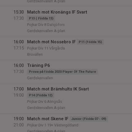
Gerdskenvallen A-plan
15:30
Match mot Kronängs IF Svart
17:30
P13 ( Födda 13)
Pojkar Div 8 Dalsjöfors
Gerdskenvallen A-plan
16:00
Match mot Nossebro IF
P11 (födda 15)
17:15
Pojkar Div 11 Vårgårda
Brovallen
16:00
Träning P6
17:30
Prova på födda 2020 Player Of The Future
Gerdskenvallen
17:00
Match mot Brämhults IK Svart
19:00
P14 (Födda 12)
Pojkar Div 6 Alingsås
Gerdskenvallen A-plan
19:00
Match mot Skene IF
Junior (Födda 07 - 09)
21:00
Pojkar Div 1 19+ Västergötland
Gerdskenvallen A-plan