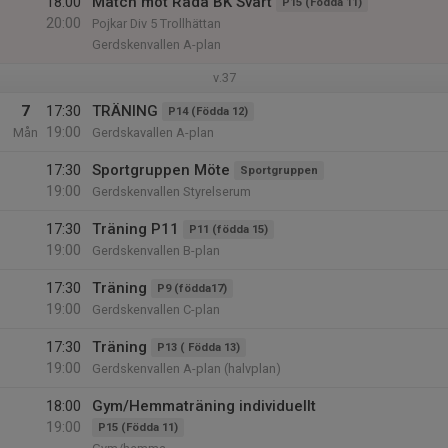
18:00
Match mot Råda BK Svart
P15 (Födda 11)
20:00
Pojkar Div 5 Trollhättan
Gerdskenvallen A-plan
v.37
7
17:30
TRÄNING
P14 (Födda 12)
19:00
Mån
Gerdskavallen A-plan
17:30
Sportgruppen Möte
Sportgruppen
19:00
Gerdskenvallen Styrelserum
17:30
Träning P11
P11 (födda 15)
19:00
Gerdskenvallen B-plan
17:30
Träning
P9 (födda17)
19:00
Gerdskenvallen C-plan
17:30
Träning
P13 ( Födda 13)
19:00
Gerdskenvallen A-plan (halvplan)
18:00
Gym/Hemmaträning individuellt
19:00
P15 (Födda 11)