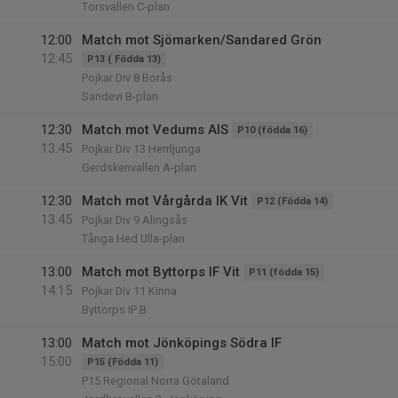
Torsvallen C-plan
12:00
Match mot Sjömarken/Sandared Grön
12:45
P13 ( Födda 13)
Pojkar Div 8 Borås
Sandevi B-plan
12:30
Match mot Vedums AIS
P10 (födda 16)
13:45
Pojkar Div 13 Herrljunga
Gerdskenvallen A-plan
12:30
Match mot Vårgårda IK Vit
P12 (Födda 14)
13:45
Pojkar Div 9 Alingsås
Tånga Hed Ulla-plan
13:00
Match mot Byttorps IF Vit
P11 (födda 15)
14:15
Pojkar Div 11 Kinna
Byttorps IP B
13:00
Match mot Jönköpings Södra IF
15:00
P15 (Födda 11)
P15 Regional Norra Götaland