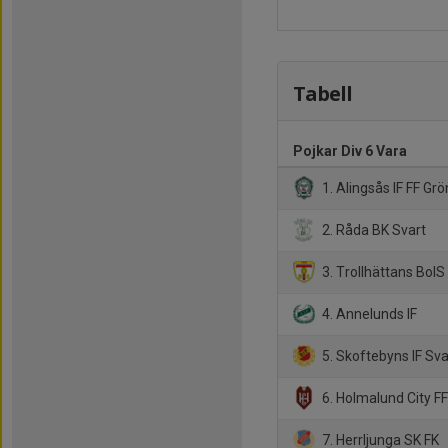
Tabell
Pojkar Div 6 Vara
1. Alingsås IF FF Grö
2. Råda BK Svart
3. Trollhättans BoIS 
4. Annelunds IF
5. Skoftebyns IF Sva
6. Holmalund City F
7. Herrljunga SK FK