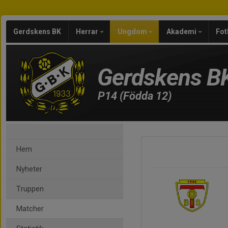
Gerdskens BK
Herrar
Ungdom
Akademi
Fot
Gerdskens B
P14 (Födda 12)
Hem
Nyheter
Truppen
Matcher