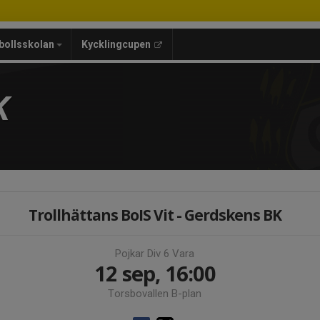
bollsskolan
Kycklingcupen
K
Trollhättans BoIS Vit - Gerdskens BK
Pojkar Div 6 Vara
12 sep, 16:00
Torsbovallen B-plan