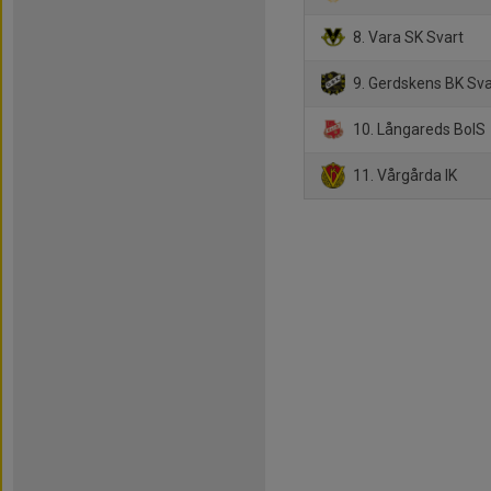
8. Vara SK Svart
9. Gerdskens BK Sva
10. Långareds BoIS
11. Vårgårda IK