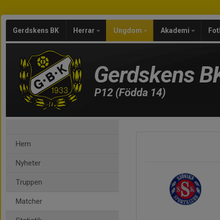
Gerdskens BK
Herrar
Ungdom
Akademi
Fot
Gerdskens B
P12 (Födda 14)
Hem
Nyheter
Truppen
Matcher