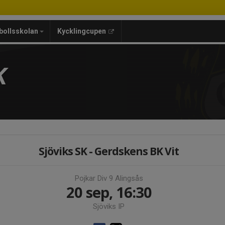
bollsskolan
Kycklingcupen
K
Sjöviks SK - Gerdskens BK Vit
Pojkar Div 9 Alingsås
20 sep, 16:30
Sjöviks IP