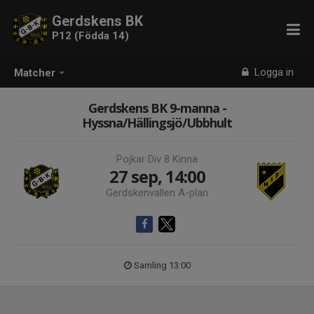
Gerdskens BK
P12 (Födda 14)
Logga in
Matcher
Gerdskens BK 9-manna -
Hyssna/Hällingsjö/Ubbhult
Pojkar Div 8 Kinna
27 sep, 14:00
Gerdskenvallen A-plan
Samling 13:00