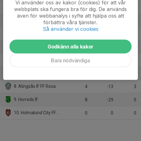
Vi använder oss av kakor (cookies) för att vår
2. Hestrafors IF Grön
9
16
18
webbplats ska fungera bra för dig. De används
även för webbanalys i syfte att hjälpa oss att
3. Fritsla IF
7
13
16
förbättra våra tjänster.
Så använder vi cookies
4. Skene IF Svart
8
8
15
Godkänn alla kakor
5. Ulricehamns IFK Blå
8
1
12
Bara nödvändiga
6. Hyssna/Hällingsjö/Ubbhult
7
-2
9
7. Gerdskens BK Gul
8
-11
9
8. Alingsås IF FF Rosa
4
-13
3
9. Horreds IF
8
-29
0
10. Holmalund City FF Röd
0
0
0