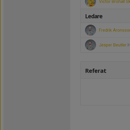
Victor Brohall Sk
Ledare
Fredrik Aronss
Jesper Beutler
H
Referat