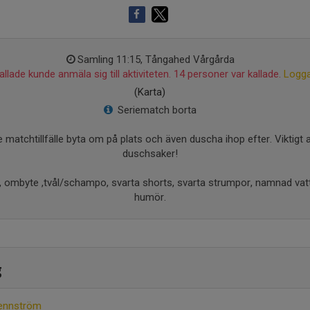
Samling 11:15, Tångahed Vårgårda
llade kunde anmäla sig till aktiviteten. 14 personer var kallade.
Logga
(Karta)
Seriematch borta
je matchtillfälle byta om på plats och även duscha ihop efter. Viktigt
duschsaker!
ombyte ,tvål/schampo, svarta shorts, svarta strumpor, namnad vatten
humör.
g
ennström