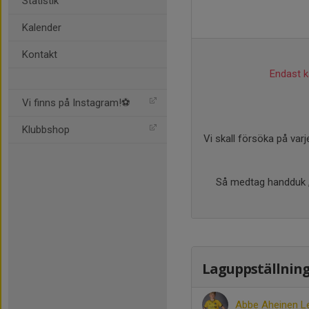
Statistik
Kalender
Kontakt
Endast ka
Vi finns på Instagram!⚽️
Klubbshop
Vi skall försöka på var
Så medtag handduk , 
Laguppställnin
Abbe Aheinen L