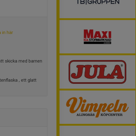
 in här
 att skicka med barnen
flaska , ett glatt