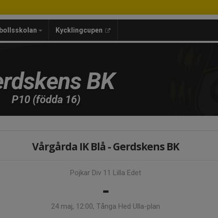
bollsskolan
Kycklingcupen
rdskens BK
P10 (födda 16)
Vårgårda IK Blå - Gerdskens BK
Pojkar Div 11 Lilla Edet
-
24 maj, 12:00, Tånga Hed Ulla-plan