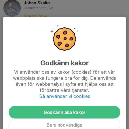
Johan Skalin
Huvudtränare, Fys
070-207 78 69
johanskalin@yahoo.se
Angelica Brohall
Föräldraransvarig
070-779 72 87
ab_ica@hotmail.com
Godkänn kakor
Ebba Kostmann
Café/föräldragrupp
Vi använder oss av kakor (cookies) för att vår
webbplats ska fungera bra för dig. De används
070-369 79 36
ebba.kostmann@gmail.com
även för webbanalys i syfte att hjälpa oss att
förbättra våra tjänster.
Emelie Balaki
Så använder vi cookies
Café/föräldragrupp
076-352 28 90
Godkänn alla kakor
emelie_88e@hotmail.com
Bara nödvändiga