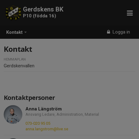
Gerdskens BK
P10 (födda 16)
Logga in
Kontakt
Kontakt
HEMMAPLAN
Gerdskenvallen
Kontaktpersoner
Anna Längström
Ansvarig Ledare, Administration, Material
073-020 95 05
anna.langstrom@live.se