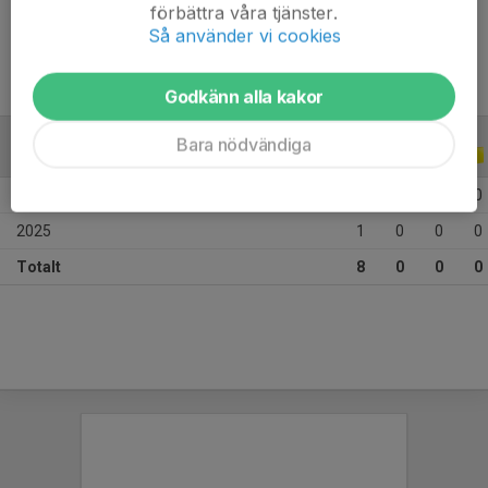
Ålder
10 år
förbättra våra tjänster.
Så använder vi cookies
Godkänn alla kakor
Bara nödvändiga
ALLA SERIER
ALLA ÅR
2026
7
0
0
0
2025
1
0
0
0
Totalt
8
0
0
0