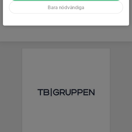
Ålder
32 år
Bara nödvändiga