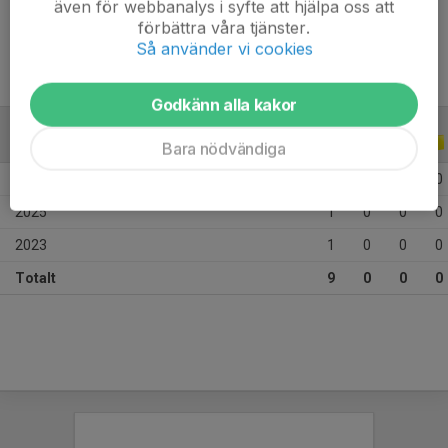
även för webbanalys i syfte att hjälpa oss att
Ålder
10 år
förbättra våra tjänster.
Så använder vi cookies
Godkänn alla kakor
ALLA SERIER
ALLA ÅR
Bara nödvändiga
2026
7
0
0
0
2025
1
0
0
0
2023
1
0
0
0
Totalt
9
0
0
0