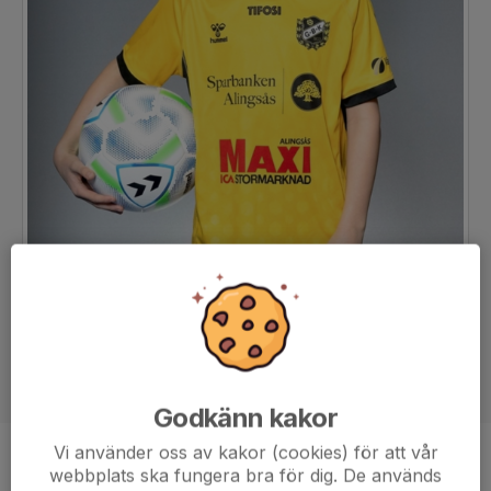
Godkänn kakor
Vi använder oss av kakor (cookies) för att vår
Position
-
webbplats ska fungera bra för dig. De används