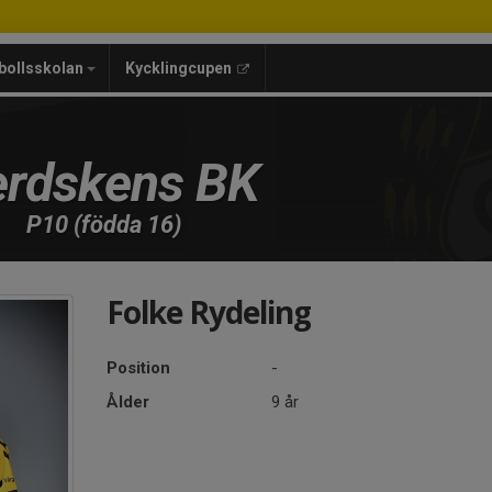
bollsskolan
Kycklingcupen
rdskens BK
P10 (födda 16)
Folke Rydeling
Position
-
Ålder
9 år