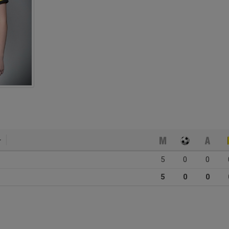
5
0
0
5
0
0