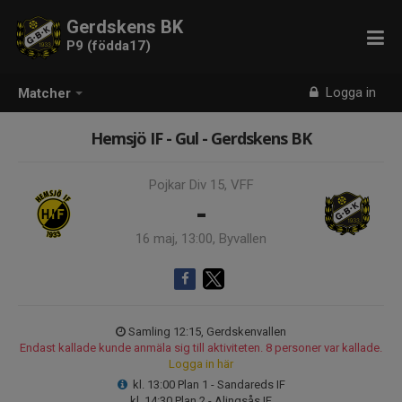
Gerdskens BK
P9 (födda17)
Logga in
Matcher
Hemsjö IF - Gul - Gerdskens BK
Pojkar Div 15, VFF
-
16 maj, 13:00, Byvallen
Samling 12:15, Gerdskenvallen
Endast kallade kunde anmäla sig till aktiviteten. 8 personer var kallade.
Logga in här
kl. 13:00 Plan 1 - Sandareds IF
kl. 14:30 Plan 2 - Alingsås IF