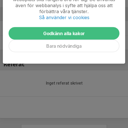
Theodor Norrbom
även för webbanalys i syfte att hjälpa oss att
förbättra våra tjänster.
Ledare
Så använder vi cookies
Erik Erhardsson
Ledare
Godkänn alla kakor
Mattias Svensson
Material- och målvaktsansvarig
Bara nödvändiga
Referat
Inget referat skrivet