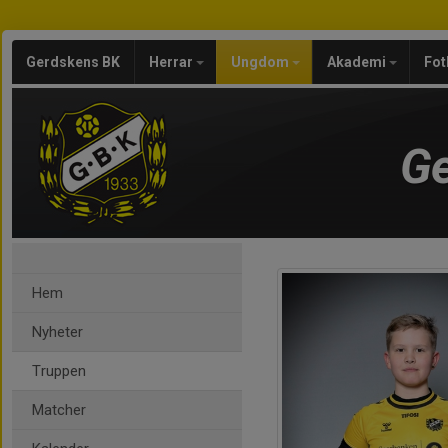
Gerdskens BK
Herrar
Ungdom
Akademi
Fot
Ge
Hem
Nyheter
Truppen
Matcher