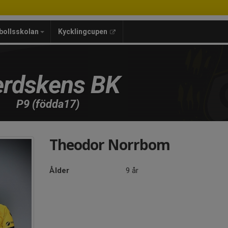
bollsskolan
Kycklingcupen
rdskens BK
P9 (födda17)
Theodor Norrbom
Ålder
9 år