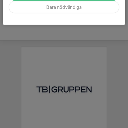
Ålder
43 år
Bara nödvändiga