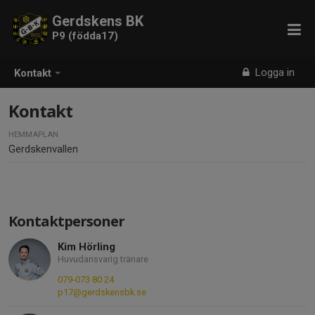
Gerdskens BK
P9 (födda17)
Logga in
Kontakt
Kontakt
HEMMAPLAN
Gerdskenvallen
Kontaktpersoner
Kim Hörling
Huvudansvarig tränare
079-073 80 24
p17@gerdskensbk.se