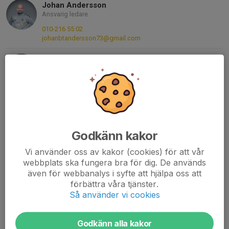
Johan Andersson
Ansvarig ledare
010-216 55 02
johanbtandersson73@gmail.com
Caroline Persson
Administratör/ Ass. tränare
070-718 83 89
carolinepersson18@gmail.com
Andreas Bark
Målvaktsansvarig
Godkänn kakor
070-060 50 44
bark86@icloud.com
Vi använder oss av kakor (cookies) för att vår
webbplats ska fungera bra för dig. De används
Mattias Svensson
även för webbanalys i syfte att hjälpa oss att
Material- och målvaktsansvarig
förbättra våra tjänster.
0705592661
Så använder vi cookies
070-559 26 61
mattiassvensson83@gmail.com
Godkänn alla kakor