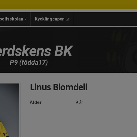
bollsskolan
Kycklingcupen
rdskens BK
P9 (födda17)
Linus Blomdell
Ålder
9 år