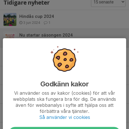
Tidigare nyheter
Hindås cup 2024
3 jun 2024
1
Nu startar säsongen 2024
7 jan 2024
0
Norlanders futsal cup
7 jan 2024
0
Årskrönika 2023
30 dec 2023
5
Godkänn kakor
Avslutning 2023
Vi använder oss av kakor (cookies) för att vår
10 dec 2023
11
webbplats ska fungera bra för dig. De används
även för webbanalys i syfte att hjälpa oss att
Tångahallen minicup 2023
förbättra våra tjänster.
Så använder vi cookies
9 dec 2023
1
Kycklingcupen 2023 och lite statistik