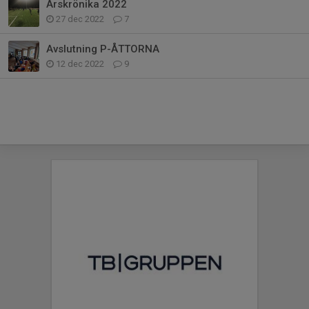
Årskrönika 2022
27 dec 2022
7
Avslutning P-ÅTTORNA
12 dec 2022
9