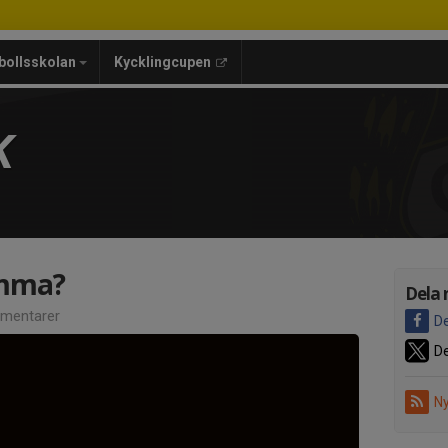
bollsskolan
Kycklingcupen
K
omma?
Dela 
mentarer
De
De
Ny