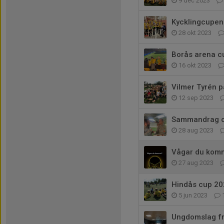
9 dec 2023
Kycklingcupen 
28 okt 2023
Borås arena c
16 okt 2023
Vilmer Tyrén 
12 sep 2023
Sammandrag o
28 aug 2023
Vågar du kom
27 aug 2023
Hindås cup 20
5 jun 2023
Ungdomslag fr