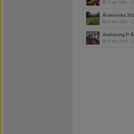
17 apr 2023
Årskrönika 20
27 dec 2022
Avslutning P
12 dec 2022