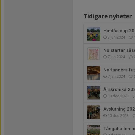
Tidigare nyheter
Hindås cup 20
3 jun 2024
Nu startar sä
7 jan 2024
Norlanders fut
7 jan 2024
Årskrönika 20
30 dec 2023
Avslutning 20
10 dec 2023
Tångahallen m