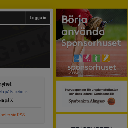
Logga in
nyhet
la på Facebook
la på X
heter via RSS