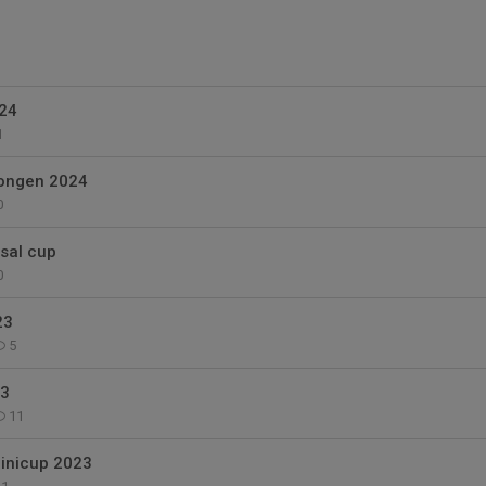
24
1
songen 2024
0
sal cup
0
23
5
23
11
inicup 2023