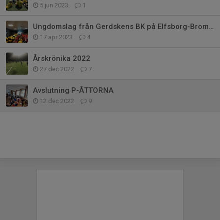
5 jun 2023
1
Ungdomslag från Gerdskens BK på Elfsborg-Brommapojkarna
17 apr 2023
4
Årskrönika 2022
27 dec 2022
7
Avslutning P-ÅTTORNA
12 dec 2022
9