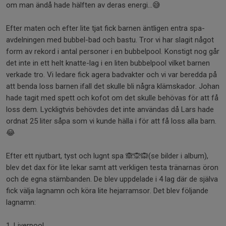
om man ändå hade hälften av deras energi...😅
Efter maten och efter lite tjat fick barnen äntligen entra spa-
avdelningen med bubbel-bad och bastu. Tror vi har slagit något
form av rekord i antal personer i en bubbelpool. Konstigt nog går
det inte in ett helt knatte-lag i en liten bubbelpool vilket barnen
verkade tro. Vi ledare fick agera badvakter och vi var beredda på
att benda loss barnen ifall det skulle bli några klämskador. Johan
hade tagit med spett och kofot om det skulle behövas för att få
loss dem. Lyckligtvis behövdes det inte användas då Lars hade
ordnat 25 liter såpa som vi kunde hälla i för att få loss alla barn.
😂
Efter ett njutbart, tyst och lugnt spa 🙈🙊🙉(se bilder i album),
blev det dax för lite lekar samt att verkligen testa tränarnas öron
och de egna stämbanden. De blev uppdelade i 4 lag där de själva
fick välja lagnamn och köra lite hejarramsor. Det blev följande
lagnamn:
1. Liverpool