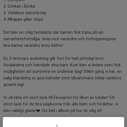
2. Görkan i Börka
3. Världens sämsta lag
4. Mbappe gillar chips
Det blev en rolig femkamp där barnen fick träna på sin
samarbetsförmåga, tävla mot varandra och förhoppningsvis
lära känna varandra ännu bättre!
En 5-timmars avslutning går fort för helt plötsligt kom
föräldrarna och hämtade sina barn. Kvar blev vi ledare som fick
möjligheten att summera en underbar dag! Vilket gäng vi har, en
salig blandning av goa individer som tillsammans bildar världens
goaste lag!
Vi vill rikta ett stort tack till Flexoprint för lånet av lokaler! Ett
stort tack för de fina julgåvorna från alla barn och föräldrar, vi
blev väldigt glada!❤️ (Se bild i album på hur de såg ut)
Avslutningsvis