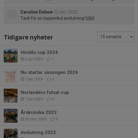
Caroline Dubow
12 dec 2022
Tack för en toppenkul avslutning! 🙌🙌
Tidigare nyheter
Hindås cup 2024
3 jun 2024
1
Nu startar säsongen 2024
7 jan 2024
0
Norlanders futsal cup
7 jan 2024
0
Årskrönika 2023
30 dec 2023
5
Avslutning 2023