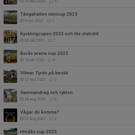
10 dec 2023
11
Tångahallen minicup 2023
9 dec 2023
1
Kycklingcupen 2023 och lite statistik
28 okt 2023
7
Borås arena cup 2023
16 okt 2023
0
Vilmer Tyrén på besök
12 sep 2023
2
Sammandrag och rykten
28 aug 2023
0
Vågar du komma?
27 aug 2023
0
Hindås cup 2023