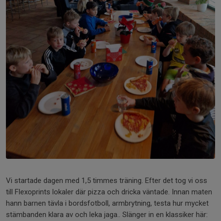
Vi startade dagen med 1,5 timmes träning. Efter det tog vi oss
till Flexoprints lokaler där pizza och dricka väntade. Innan maten
hann barnen tävla i bordsfotboll, armbrytning, testa hur mycket
stämbanden klara av och leka jaga.. Slänger in en klassiker här: