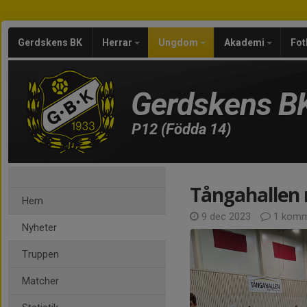
Gerdskens BK
Herrar
Ungdom
Akademi
Fot
Gerdskens B
P12 (Födda 14)
Tångahallen 
Hem
9 dec 2023
1 komm
Nyheter
Truppen
Matcher