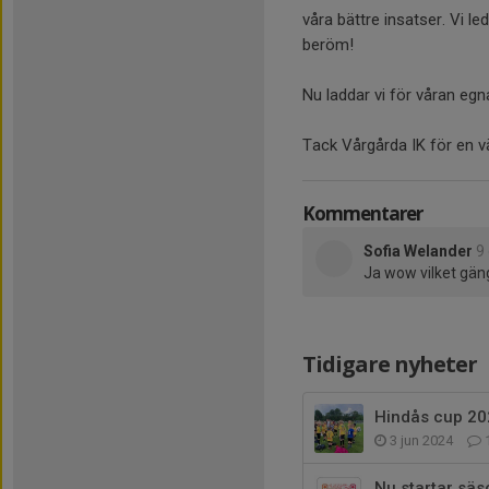
våra bättre insatser. Vi le
beröm!
Nu laddar vi för våran egn
Tack Vårgårda IK för en vä
Kommentarer
Sofia Welander
9
Ja wow vilket gäng
Tidigare nyheter
Hindås cup 20
3 jun 2024
Nu startar sä