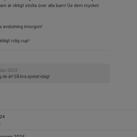
dare är riktigt stolta över alla barn! Ge dem mycket
a avslutning imorgon!
ldigt rolig cup!
 dec 2023
 de är! Så bra spelat idag!
24
1
songen 2024