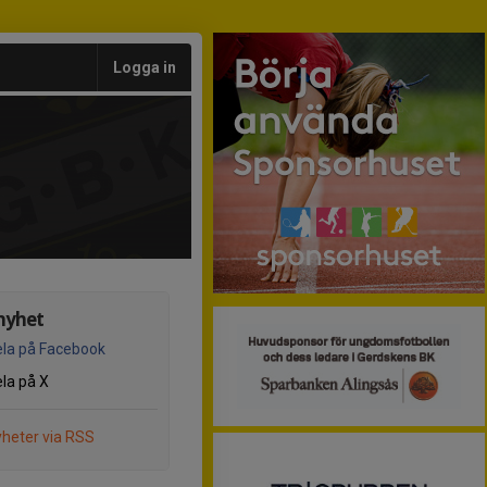
Logga in
nyhet
la på Facebook
la på X
heter via RSS