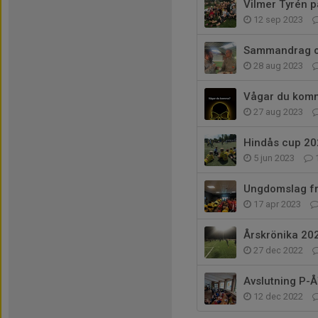
Vilmer Tyrén 
12 sep 2023
Sammandrag o
28 aug 2023
Vågar du kom
27 aug 2023
Hindås cup 20
5 jun 2023
Ungdomslag fr
17 apr 2023
Årskrönika 20
27 dec 2022
Avslutning P
12 dec 2022