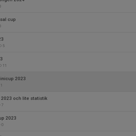
0
sal cup
0
23
5
23
11
inicup 2023
1
2023 och lite statistik
7
up 2023
0