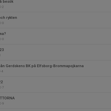
på besök
2
ch rykten
0
ma?
0
23
1
ån Gerdskens BK på Elfsborg-Brommapojkarna
4
22
7
-ÅTTORNA
9