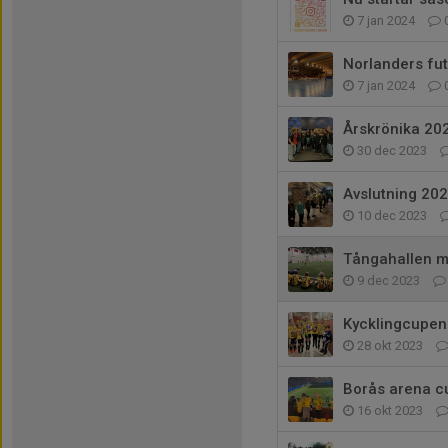
7 jan 2024
Norlanders fut
7 jan 2024
Årskrönika 20
30 dec 2023
Avslutning 20
10 dec 2023
Tångahallen m
9 dec 2023
Kycklingcupen 
28 okt 2023
Borås arena c
16 okt 2023