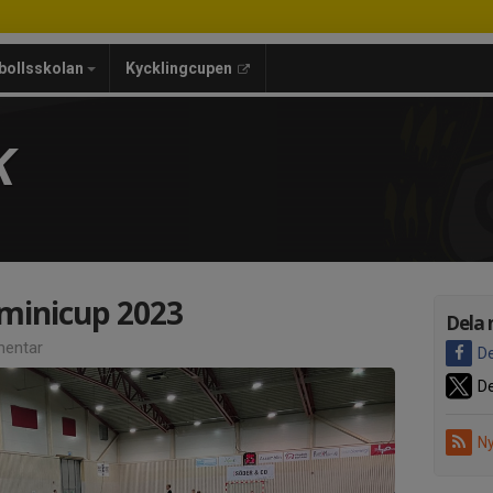
bollsskolan
Kycklingcupen
K
minicup 2023
Dela 
entar
De
De
Ny