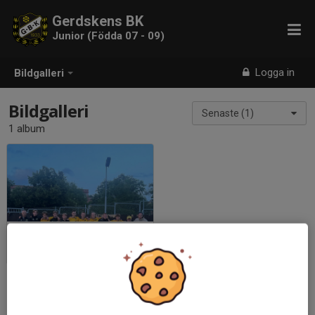
Gerdskens BK
Junior (Födda 07 - 09)
Logga in
Bildgalleri
Bildgalleri
Senaste (1)
1 album
Gothia Cup 2023
2023-07-22
|
21 st