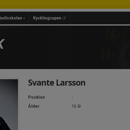
bollsskolan
Kycklingcupen
K
Svante Larsson
Position
-
Ålder
16 år