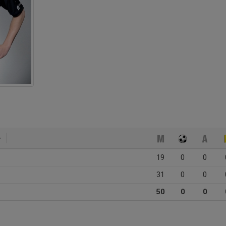
19
0
0
31
0
0
50
0
0