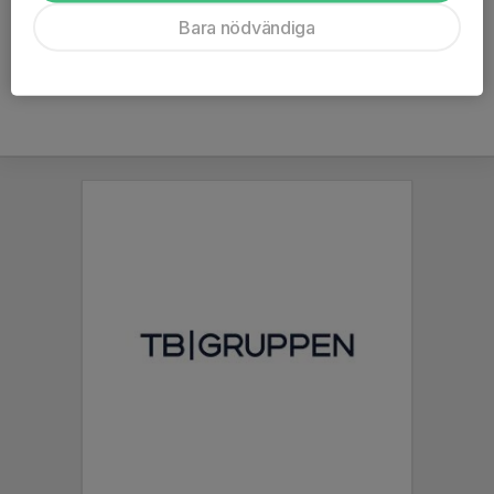
Ålder
51 år
Bara nödvändiga