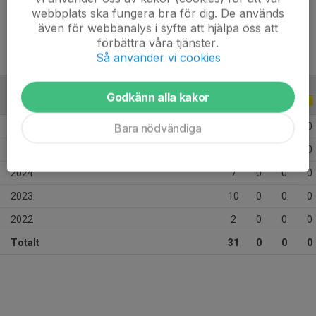
Ålder
16 år
webbplats ska fungera bra för dig. De används
även för webbanalys i syfte att hjälpa oss att
förbättra våra tjänster.
Så använder vi cookies
Godkänn alla kakor
ALLA SERIER
ALLA ÅR
2026
5
0
0
0
Bara nödvändiga
2025
7
0
0
0
2024
7
0
0
0
2023
10
0
0
0
2022
2
0
0
0
Totalt
31
0
0
0