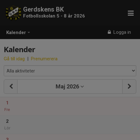
Gerdskens BK
Fotbollsskolan 5 - 8 år 2026
Logga in
Kalender
Kalender
Gå till idag
|
Prenumerera
Maj 2026
1
Fre
2
Lör
3