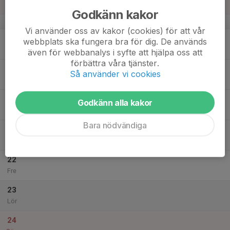
Sön
Godkänn kakor
v.21
Vi använder oss av kakor (cookies) för att vår
18
webbplats ska fungera bra för dig. De används
Mån
även för webbanalys i syfte att hjälpa oss att
förbättra våra tjänster.
19
Så använder vi cookies
Tis
20
Godkänn alla kakor
Ons
Bara nödvändiga
21
Tor
22
Fre
23
Lör
24