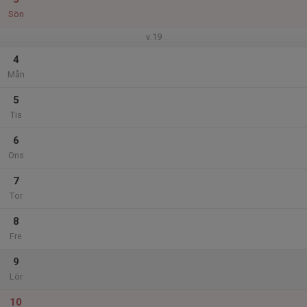
Sön
v.19
4
Mån
5
Tis
6
Ons
7
Tor
8
Fre
9
Lör
10