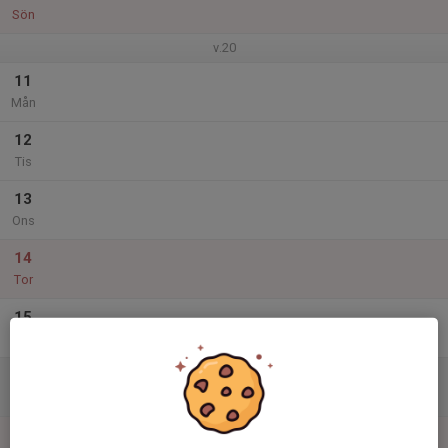
Sön
v.20
11
Mån
12
Tis
13
Ons
14
Tor
15
Fre
16
Lör
17