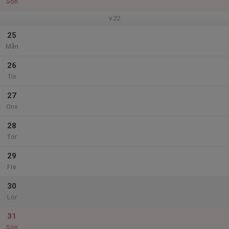
Sön
v.22
25
Mån
26
Tis
27
Ons
28
Tor
29
Fre
30
Lör
31
Sön