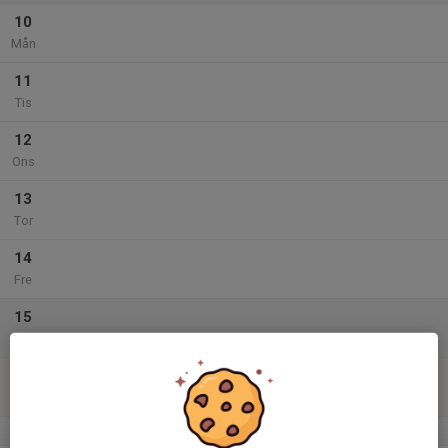
10
Mån
11
Tis
12
Ons
13
Tor
14
Fre
15
Lör
16
Sön
v.34