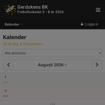
Gerdskens BK
Fotbollsskolan 5 - 8 år 2026
Logga in
Kalender
Kalender
Gå till idag
|
Prenumerera
Augusti 2026
1
Lör
2
Sön
v.32