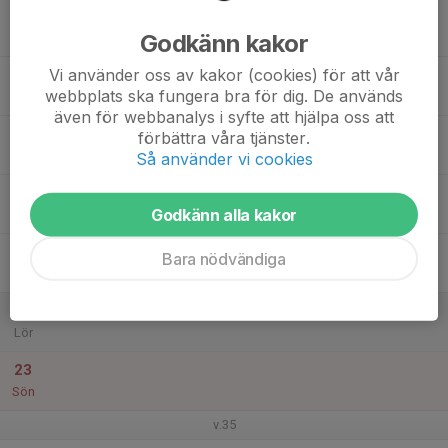
17
Godkänn kakor
Mån
Vi använder oss av kakor (cookies) för att vår
18
webbplats ska fungera bra för dig. De används
Tis
även för webbanalys i syfte att hjälpa oss att
19
förbättra våra tjänster.
Ons
Så använder vi cookies
20
Godkänn alla kakor
Tor
21
Bara nödvändiga
Fre
22
Lör
23
Sön
v.35