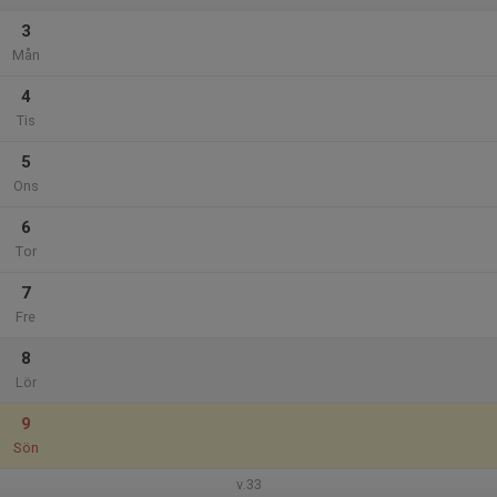
3
Mån
4
Tis
5
Ons
6
Tor
7
Fre
8
Lör
9
Sön
v.33