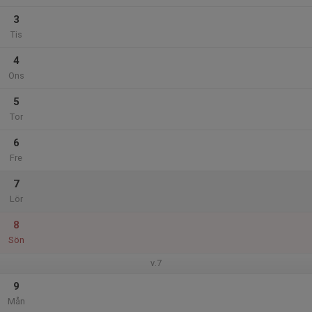
3
Tis
4
Ons
5
Tor
6
Fre
7
Lör
8
Sön
v.7
9
Mån