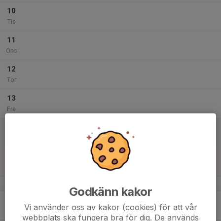
10
Tis
11
Ons
12
Tor
13
Fre
14
Lör
15
Sön
v.8
Godkänn kakor
16
Vi använder oss av kakor (cookies) för att vår
Mån
webbplats ska fungera bra för dig. De används