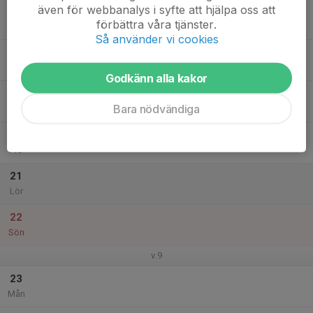
även för webbanalys i syfte att hjälpa oss att
17
förbättra våra tjänster.
Tis
Så använder vi cookies
18
Ons
Godkänn alla kakor
19
Bara nödvändiga
Tor
20
Fre
21
Lör
22
Sön
v.9
23
Mån