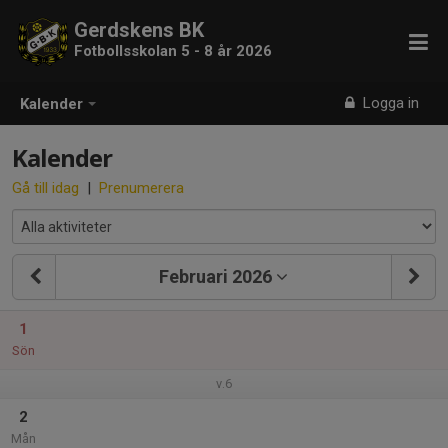
Gerdskens BK
Fotbollsskolan 5 - 8 år 2026
Logga in
Kalender
Kalender
Gå till idag
|
Prenumerera
Februari 2026
1
Sön
v.6
2
Mån