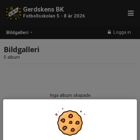
Gerdskens BK
Fotbollsskolan 5 - 8 år 2026
Logga in
Bildgalleri
Bildgalleri
0 album
Inga album skapade