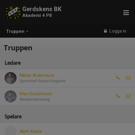
Gerdskens BK
Akademi 4 P8
Logga in
Truppen
Truppen
Ledare
Niklas Andersson
Sportchef Senior/Ungdom
Max Gustafsson
Akademiansvarig
Spelare
Akim Kante