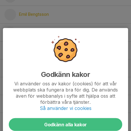
Emil Bengtsson
Joakim Kwizera
Lias Enström
Loke Kvarnström
Godkänn kakor
Vi använder oss av kakor (cookies) för att vår
Max Profozic
webbplats ska fungera bra för dig. De används
även för webbanalys i syfte att hjälpa oss att
förbättra våra tjänster.
Dolt namn
Så använder vi cookies
Theo Moesby
Godkänn alla kakor