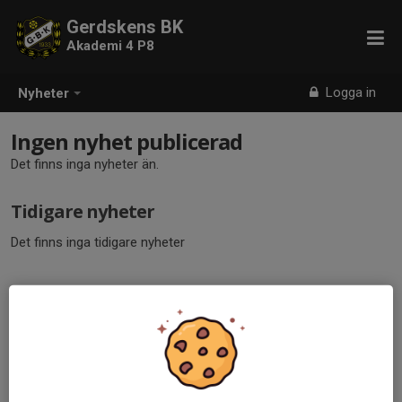
Gerdskens BK
Akademi 4 P8
Logga in
Nyheter
Ingen nyhet publicerad
Det finns inga nyheter än.
Tidigare nyheter
Det finns inga tidigare nyheter