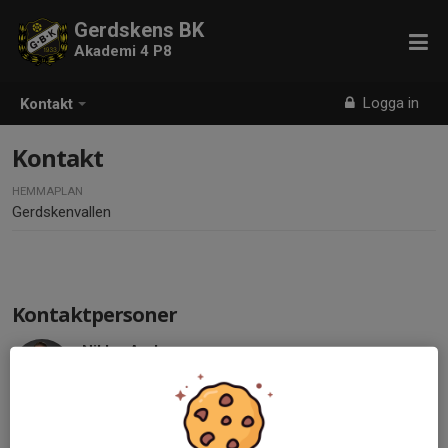
Gerdskens BK
Akademi 4 P8
Logga in
Kontakt
Kontakt
HEMMAPLAN
Gerdskenvallen
Kontaktpersoner
Niklas Andersson
Sportchef Senior/Ungdom
070-833 90 99
niklas.andersson@gerdskensbk.se