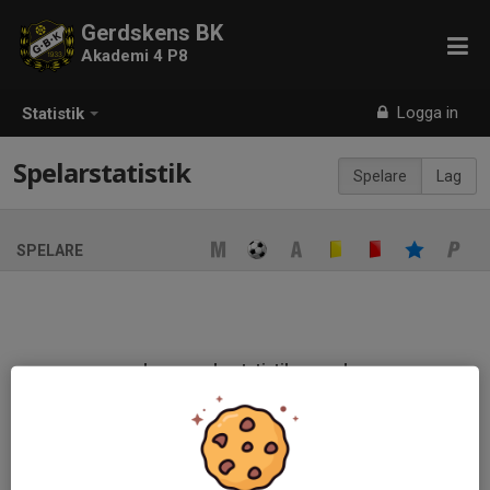
Gerdskens BK
Akademi 4 P8
Logga in
Statistik
Spelarstatistik
Spelare
Lag
SPELARE
Ingen spelarstatistik sparad
När ni fyller i uppställning på respektive match visas statistiken
automatiskt på denna sida