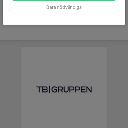
Ålder
35 år
Bara nödvändiga