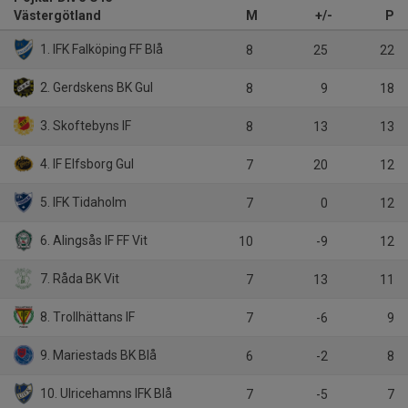
Västergötland
M
+/-
P
1. IFK Falköping FF Blå
8
25
22
2. Gerdskens BK Gul
8
9
18
3. Skoftebyns IF
8
13
13
4. IF Elfsborg Gul
7
20
12
5. IFK Tidaholm
7
0
12
6. Alingsås IF FF Vit
10
-9
12
7. Råda BK Vit
7
13
11
8. Trollhättans IF
7
-6
9
9. Mariestads BK Blå
6
-2
8
10. Ulricehamns IFK Blå
7
-5
7