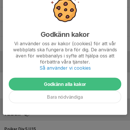
Daniel Haglund
Tränare
Daniel Ljungström
Tränare
Godkänn kakor
Vi använder oss av kakor (cookies) för att vår
Mikael Ödman
Hjälptränare
webbplats ska fungera bra för dig. De används
även för webbanalys i syfte att hjälpa oss att
förbättra våra tjänster.
Referat
Så använder vi cookies
Godkänn alla kakor
Inget referat skrivet
Bara nödvändiga
Tabell
Pojkar Div 5 U15