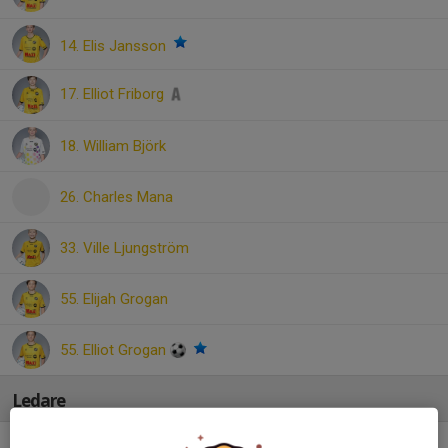
14. Elis Jansson
17. Elliot Friborg
18. William Björk
26. Charles Mana
33. Ville Ljungström
55. Elijah Grogan
55. Elliot Grogan
Ledare
Lars-Petter Björk
Huvudansvarig tränare