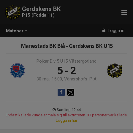
Gerdskens BK
P15 (Födda 11)
Logga in
Matcher
Mariestads BK Blå - Gerdskens BK U15
Pojkar Div 5 U15 Västergötland
5 - 2
30 maj, 15:00, Vänershofs IP A
Samling 12:44
Endast kallade kunde anmäla sig till aktiviteten. 37 personer var kallade.
Logga in här