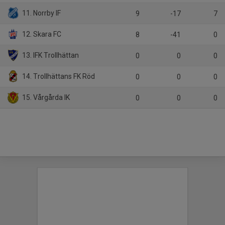
11. Norrby IF
9
-17
7
12. Skara FC
8
-41
0
13. IFK Trollhättan
0
0
0
14. Trollhättans FK Röd
0
0
0
15. Vårgårda IK
0
0
0