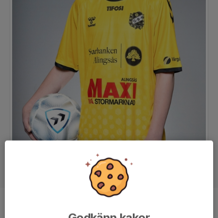
Position
Back
Godkänn kakor