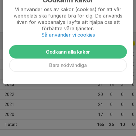
Ålder
15 år
Vi använder oss av kakor (cookies) för att vår
webbplats ska fungera bra för dig. De används
även för webbanalys i syfte att hjälpa oss att
förbättra våra tjänster.
Så använder vi cookies
ALLA SERIER
ALLA ÅR
Godkänn alla kakor
2026
14
0
0
0
2025
18
7
7
0
Bara nödvändiga
2024
41
1
0
0
2023
31
18
3
0
2022
20
0
0
0
2021
24
0
0
0
2020
17
0
0
0
Totalt
165
26
10
0