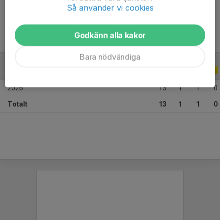
Ålder
14 år
Så använder vi cookies
Godkänn alla kakor
Bara nödvändiga
ALLA SERIER
ALLA ÅR
2026
13
1
1
0
Totalt
13
1
1
0