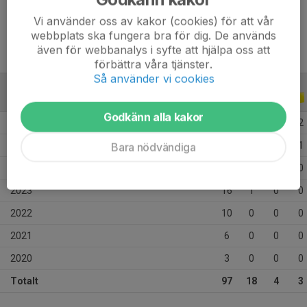
Ålder
15 år
Vi använder oss av kakor (cookies) för att vår
webbplats ska fungera bra för dig. De används
även för webbanalys i syfte att hjälpa oss att
förbättra våra tjänster.
Så använder vi cookies
ALLA SERIER
ALLA ÅR
Godkänn alla kakor
2026
13
0
2
2
2025
21
3
2
1
Bara nödvändiga
2024
28
14
0
0
2023
16
1
0
0
2022
10
0
0
0
2021
6
0
0
0
2020
3
0
0
0
Totalt
97
18
4
3