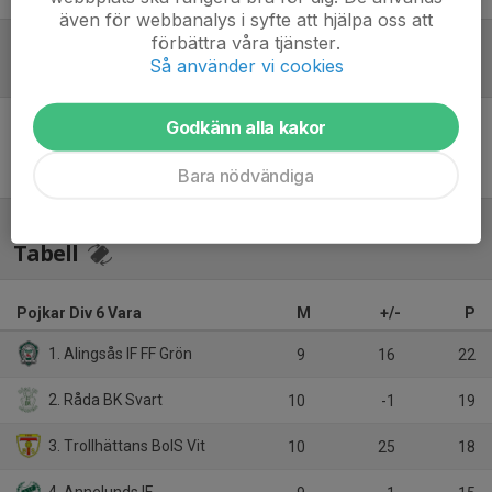
även för webbanalys i syfte att hjälpa oss att
förbättra våra tjänster.
Så använder vi cookies
Referat
Godkänn alla kakor
Inget referat skrivet
Bara nödvändiga
Tabell
Pojkar Div 6 Vara
M
+/-
P
1. Alingsås IF FF Grön
9
16
22
2. Råda BK Svart
10
-1
19
3. Trollhättans BoIS Vit
10
25
18