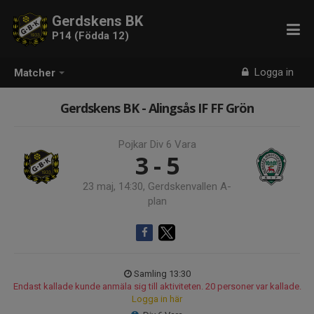
Gerdskens BK
P14 (Födda 12)
Logga in
Matcher
Gerdskens BK - Alingsås IF FF Grön
Pojkar Div 6 Vara
3 - 5
23 maj, 14:30, Gerdskenvallen A-
plan
Samling 13:30
Endast kallade kunde anmäla sig till aktiviteten. 20 personer var kallade.
Logga in här