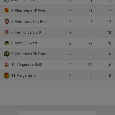
4. Annelunds IF
9
1
15
5. Skoftebyns IF Svart
5
21
12
6. Holmalund City FF Röd
9
4
12
7. Herrljunga SK FK
8
0
10
8. Vara SK Svart
8
-9
10
9. Gerdskens BK Svart
7
-3
6
10. Långareds BoIS
9
-54
0
11. Vårgårda IK
0
0
0