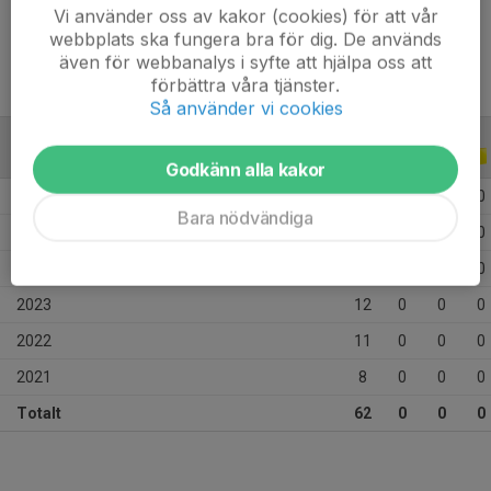
Ålder
14 år
Vi använder oss av kakor (cookies) för att vår
webbplats ska fungera bra för dig. De används
även för webbanalys i syfte att hjälpa oss att
förbättra våra tjänster.
Så använder vi cookies
ALLA SERIER
ALLA ÅR
Godkänn alla kakor
2026
7
0
0
0
Bara nödvändiga
2025
11
0
0
0
2024
13
0
0
0
2023
12
0
0
0
2022
11
0
0
0
2021
8
0
0
0
Totalt
62
0
0
0