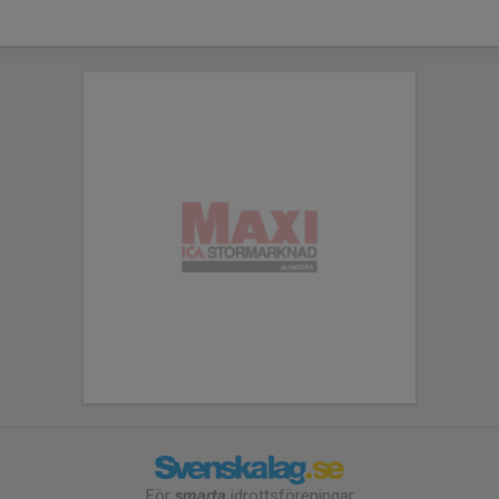
För
smarta
idrottsföreningar