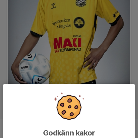
Godkänn kakor
Position
-