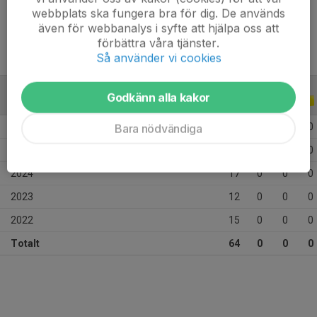
Ålder
14 år
webbplats ska fungera bra för dig. De används
även för webbanalys i syfte att hjälpa oss att
förbättra våra tjänster.
Så använder vi cookies
Godkänn alla kakor
ALLA SERIER
ALLA ÅR
2026
7
0
0
0
Bara nödvändiga
2025
13
0
0
0
2024
17
0
0
0
2023
12
0
0
0
2022
15
0
0
0
Totalt
64
0
0
0