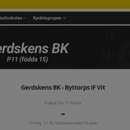
bollsskolan
Kycklingcupen
rdskens BK
P11 (födda 15)
Gerdskens BK - Byttorps IF Vit
Pojkar Div 11 Kinna
-
10 maj, 11:45, Gerdskenvallen B-plan