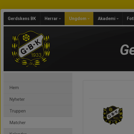
Gerdskens BK
Herrar
Ungdom
Akademi
Fot
Ge
Hem
Nyheter
Truppen
Matcher