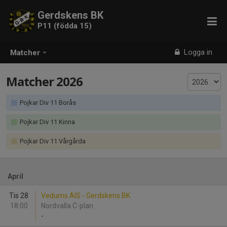
Gerdskens BK
P11 (födda 15)
Logga in
Matcher
Matcher 2026
Pojkar Div 11 Borås
Pojkar Div 11 Kinna
Pojkar Div 11 Vårgårda
April
Tis 28
Vedums AIS - Gerdskens BK
18:00
Nordvalla C-plan
-