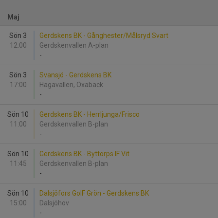
Maj
Sön 3
Gerdskens BK - Gånghester/Målsryd Svart
12:00
Gerdskenvallen A-plan
-
Sön 3
Svansjö - Gerdskens BK
17:00
Hagavallen, Öxabäck
-
Sön 10
Gerdskens BK - Herrljunga/Frisco
11:00
Gerdskenvallen B-plan
-
Sön 10
Gerdskens BK - Byttorps IF Vit
11:45
Gerdskenvallen B-plan
-
Sön 10
Dalsjöfors GoIF Grön - Gerdskens BK
15:00
Dalsjöhov
-