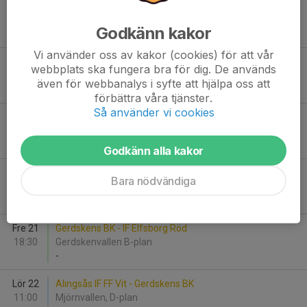
Lör 15
Gerdskens BK - Vedums AIS
12:00
Gerdskenvallen A-plan
Godkänn kakor
-
Vi använder oss av kakor (cookies) för att vår
Sön 16
Dardania IF - Gerdskens BK
webbplats ska fungera bra för dig. De används
12:30
Kransmossens IP A
även för webbanalys i syfte att hjälpa oss att
-
förbättra våra tjänster.
Så använder vi cookies
Sön 16
Kronängs IF Vit - Gerdskens BK
16:00
Kronäng Arena
-
Godkänn alla kakor
Tor 20
Herrljunga/Frisco - Gerdskens BK
Bara nödvändiga
18:00
Skoghälla B
-
Fre 21
Gerdskens BK - IF Elfsborg Röd
18:30
Gerdskenvallen B-plan
-
Lör 22
Alingsås IF FF Vit - Gerdskens BK
11:00
Mjörnvallen, D-plan