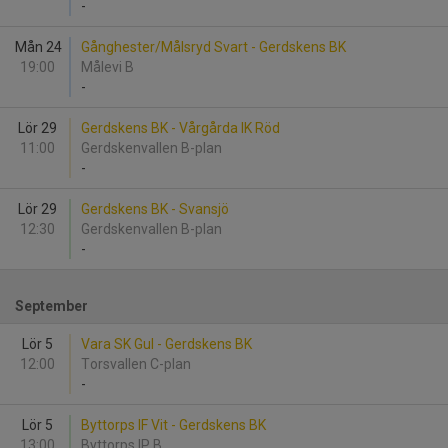
-
Mån 24
Gånghester/Målsryd Svart - Gerdskens BK
19:00
Målevi B
-
Lör 29
Gerdskens BK - Vårgårda IK Röd
11:00
Gerdskenvallen B-plan
-
Lör 29
Gerdskens BK - Svansjö
12:30
Gerdskenvallen B-plan
-
September
Lör 5
Vara SK Gul - Gerdskens BK
12:00
Torsvallen C-plan
-
Lör 5
Byttorps IF Vit - Gerdskens BK
13:00
Byttorps IP B