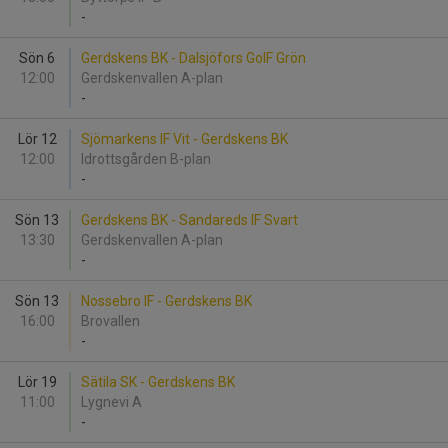
-
Sön 6
Gerdskens BK - Dalsjöfors GoIF Grön
12:00
Gerdskenvallen A-plan
-
Lör 12
Sjömarkens IF Vit - Gerdskens BK
12:00
Idrottsgården B-plan
-
Sön 13
Gerdskens BK - Sandareds IF Svart
13:30
Gerdskenvallen A-plan
-
Sön 13
Nossebro IF - Gerdskens BK
16:00
Brovallen
-
Lör 19
Sätila SK - Gerdskens BK
11:00
Lygnevi A
-