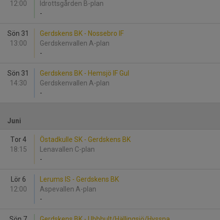
12:00
Idrottsgården B-plan
-
Sön 31
Gerdskens BK - Nossebro IF
13:00
Gerdskenvallen A-plan
-
Sön 31
Gerdskens BK - Hemsjö IF Gul
14:30
Gerdskenvallen A-plan
-
Juni
Tor 4
Östadkulle SK - Gerdskens BK
18:15
Lenavallen C-plan
-
Lör 6
Lerums IS - Gerdskens BK
12:00
Aspevallen A-plan
-
Sön 7
Gerdskens BK - Ubbhult/Hällingsjö/Hyssna