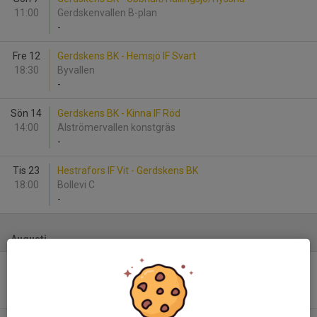
11:00
Gerdskenvallen B-plan
-
Fre 12
Gerdskens BK - Hemsjö IF Svart
18:30
Byvallen
-
Sön 14
Gerdskens BK - Kinna IF Röd
14:00
Alströmervallen konstgräs
-
Tis 23
Hestrafors IF Vit - Gerdskens BK
18:00
Bollevi C
-
Augusti
Lör 15
Gerdskens BK - Brämhults IK Vit
10:30
Gerdskenvallen B-plan
-