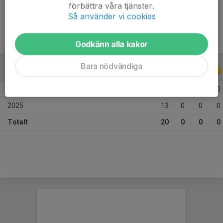
Ålder
11 år
förbättra våra tjänster.
Så använder vi cookies
Godkänn alla kakor
Bara nödvändiga
ALLA SERIER
ALLA ÅR
2026
7
0
0
0
2025
13
0
0
0
Totalt
20
0
0
0